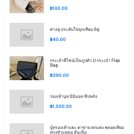
฿100.00
ต่างหู ประดับไข่มุกเทียม 6คู่
฿40.00
กระเป๋าดีไซน์เป็นรูปตัว U กระเป๋า Flap
Bag
฿390.00
รองเท้าบูท มินิมอล ซิปหลัง
฿1,500.00
บู้ทรองเท้าแตะ ตาข่าย ตกแต่ง พลอยเทียม
ทรงหัวแหลม ส้นเข็ม