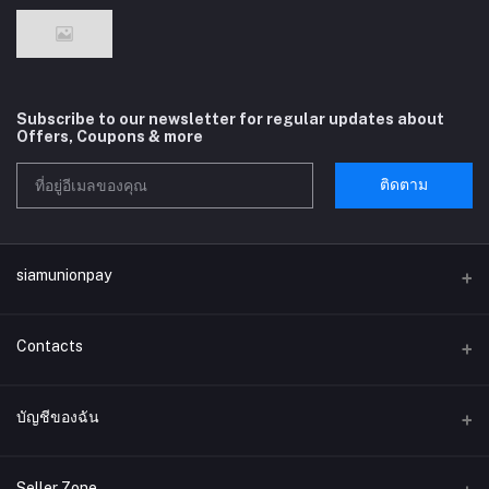
Subscribe to our newsletter for regular updates about
Offers, Coupons & more
ติดตาม
siamunionpay
Contacts
ที่อยู่
บัญชีของฉัน
บริษัท siamunionpay จำกัด
เข้าสู่ระบบ
โทรศัพท์
Seller Zone