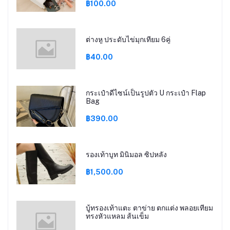
฿100.00
ต่างหู ประดับไข่มุกเทียม 6คู่
฿40.00
กระเป๋าดีไซน์เป็นรูปตัว U กระเป๋า Flap
Bag
฿390.00
รองเท้าบูท มินิมอล ซิปหลัง
฿1,500.00
บู้ทรองเท้าแตะ ตาข่าย ตกแต่ง พลอยเทียม
ทรงหัวแหลม ส้นเข็ม