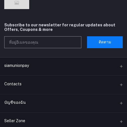
Subscribe to our newsletter for regular updates about
Offers, Coupons & more
ติดตาม
siamunionpay
Contacts
ที่อยู่
บัญชีของฉัน
บริษัท siamunionpay จำกัด
เข้าสู่ระบบ
โทรศัพท์
Seller Zone