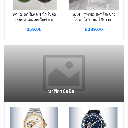
SA42-ตัด ใบตัด 4 นิ้ว ใบตัด
SA41-**พร้อมส่ง**โต๊ะข้าง
หยิบใส่ตะกร้า
หยิบใส่ตะกร้า
เหล็ก สแตนเลส ใบเขียว/
โซฟา โต๊ะกลม โต๊ะกาแฟ
ใบดำ ตัวบาง คม ไฟไม่ไหม้
โต๊ะข้างเตียง โต๊ะเล็ก ลายหิน
฿59.00
฿399.00
(10แถม1)(25แถม3) ใบตัด
อ่อน เหมาะสำหรับห้องนั่ง
เหล็ก 4 นิ้ว/ ใบตัดเหล็ก /ใบ
เล่น// C09-1
ตัด/ใบตัดเหล็ก /ไฟเบอร์ตัด
เหล็ก
นาฬิกาข้อมือ