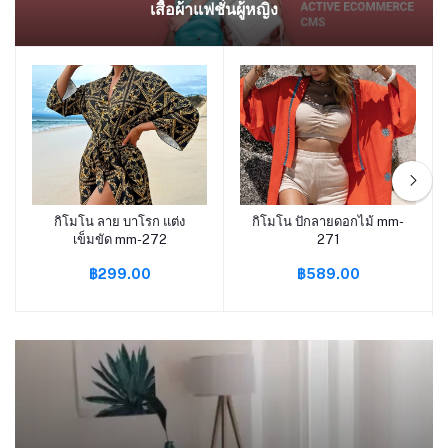
เสื้อผ้าแฟชั่นผู้หญิง
กิโมโน ลาย บาโรก แต่ง
กิโมโน ปักลายดอกไม้ mm-
หยิบใส่ตะกร้า
หยิบใส่ตะกร้า
เข็มขัด mm-272
271
฿299.00
฿589.00