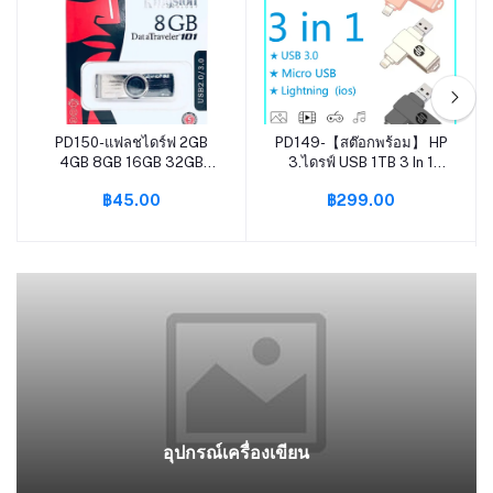
PD150-แฟลชไดร์ฟ 2GB
PD149-【สต๊อกพร้อม】 HP
หยิบใส่ตะกร้า
หยิบใส่ตะกร้า
4GB 8GB 16GB 32GB
3.ไดรฟ์ USB 1TB 3 In 1
64GB 128GB Kingston
OTG Ios ไมโคร USB USB
฿45.00
฿299.00
Portable Metal DT101 G2
โลหะกันน้ำแฟลชไดร์ฟไดรฟ์
USB Flash Drive
U Disk ความเร็วสูงสำหรับ
Iphone6/7/8 /Xr/ 11/12
/13แอนดรอยด์ไมโคร USB
อุปกรณ์เครื่องเขียน