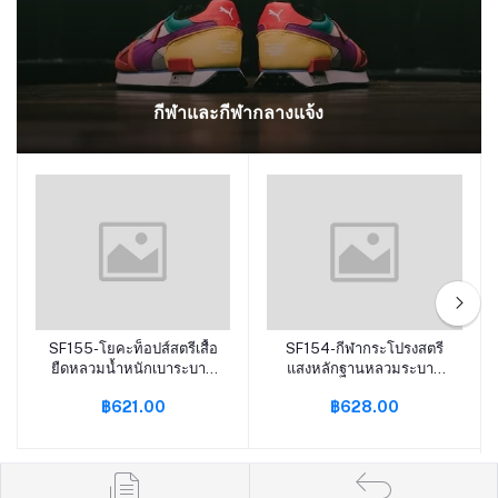
กีฬาและกีฬากลางแจ้ง
SF155-โยคะท็อปส์สตรีเสื้อ
SF154-กีฬากระโปรงสตรี
หยิบใส่ตะกร้า
หยิบใส่ตะกร้า
ยืดหลวมน้ำหนักเบาระบาย
แสงหลักฐานหลวมระบาย
อากาศวิ่งเสื้อยืดแยกโยคะ
อากาศเอวสูงสะโพกยกกีฬา
฿621.00
฿628.00
แห้งเร็วแขนสั้น
วิ่งเทนนิสโยคะกระโปรง