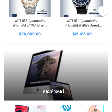
WAT155-[แถมเคสกัน
WAT154-[แถมเคสกัน
หยิบใส่ตะกร้า
หยิบใส่ตะกร้า
กระแทก] นาฬิกา Orient
กระแทก] นาฬิกา Orient
Star Contemporary
Star Sports Collection
฿20,800.00
฿21,125.00
Collection 39.3mm
43.2mm Automatic (RE-
Automatic (RE-AT0004S)
AT0108L) Avid Time โอ
Avid Time โอเรียนท์ สตาร์
เรียนท์ สตาร์ ของแท้ ประกัน
ของแท้ ประกันศูนย์
ศูนย์
คอมพิวเตอร์