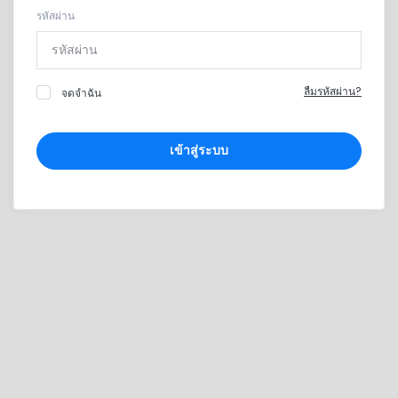
รหัสผ่าน
ลืมรหัสผ่าน?
จดจำฉัน
เข้าสู่ระบบ