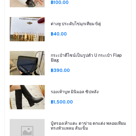
฿100.00
ต่างหู ประดับไข่มุกเทียม 6คู่
฿40.00
กระเป๋าดีไซน์เป็นรูปตัว U กระเป๋า Flap
Bag
฿390.00
รองเท้าบูท มินิมอล ซิปหลัง
฿1,500.00
บู้ทรองเท้าแตะ ตาข่าย ตกแต่ง พลอยเทียม
ทรงหัวแหลม ส้นเข็ม