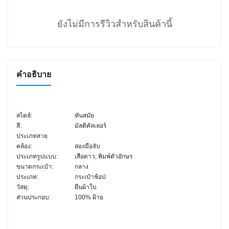
ยังไม่มีการรีวิวสำหรับสินค้านี้
คำอธิบาย
สไตล์:
ทันสมัย
สี:
มัลติคัลเลอร์
ประเภทสาย
คล้อง:
สองมือจับ
ประเภทรูปแบบ:
เสือดาว, พิมพ์ตัวอักษร
ขนาดกระเป๋า:
กลาง
ประเภท:
กระเป๋าช้อป
วัสดุ:
ผืนผ้าใบ
ส่วนประกอบ:
100% ฝ้าย