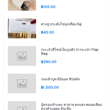
฿100.00
ต่างหู ประดับไข่มุกเทียม 6คู่
฿40.00
กระเป๋าดีไซน์เป็นรูปตัว U กระเป๋า Flap
Bag
฿390.00
รองเท้าบูท มินิมอล ซิปหลัง
฿1,500.00
บู้ทรองเท้าแตะ ตาข่าย ตกแต่ง พลอยเทียม
ทรงหัวแหลม ส้นเข็ม