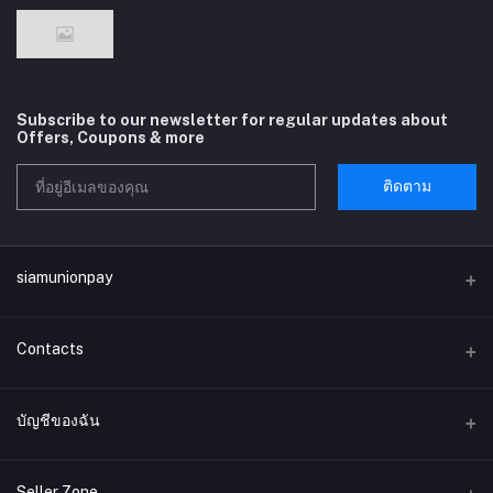
Subscribe to our newsletter for regular updates about
Offers, Coupons & more
ติดตาม
siamunionpay
Contacts
ที่อยู่
บัญชีของฉัน
บริษัท siamunionpay จำกัด
เข้าสู่ระบบ
โทรศัพท์
Seller Zone