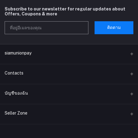
Subscribe to our newsletter for regular updates about
Offers, Coupons & more
ติดตาม
siamunionpay
Contacts
ที่อยู่
บัญชีของฉัน
บริษัท siamunionpay จำกัด
เข้าสู่ระบบ
โทรศัพท์
Seller Zone
ประวัติการสั่งซื้อ
อีเมล์
Become A Seller
สมัครตอนนี้
siamunionpay@gmail.com
สิ่งที่อยากได้ของฉัน