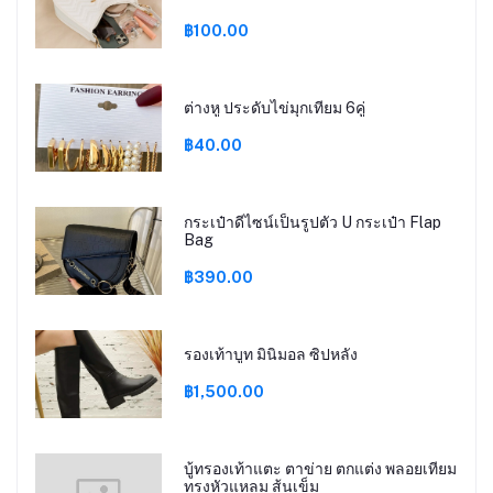
฿100.00
ต่างหู ประดับไข่มุกเทียม 6คู่
฿40.00
กระเป๋าดีไซน์เป็นรูปตัว U กระเป๋า Flap
Bag
฿390.00
รองเท้าบูท มินิมอล ซิปหลัง
฿1,500.00
บู้ทรองเท้าแตะ ตาข่าย ตกแต่ง พลอยเทียม
ทรงหัวแหลม ส้นเข็ม