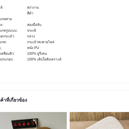
ล์:
สง่างาม
สีดำ
เภทสาย
อง:
สองมือจับ
เภทรูปแบบ:
จระเข้
ดกระเป๋า:
กลาง
เภท:
กระเป๋าสะพายไหล่
ุ:
หนัง PU
เคลือบผิว:
100% ยูรีเทน
นประกอบ:
100% เส้นใยสังเคราะห์
ค้าที่เกี่ยวข้อง