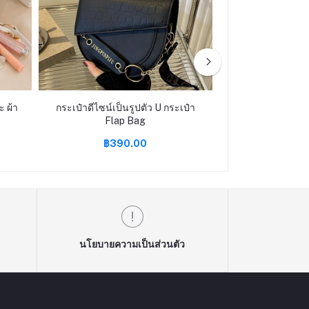
ะ ผ้า
กระเป๋าดีไซน์เป็นรูปตัว U กระเป๋า
กระเป๋าช้อปปิ้ง แ
Flap Bag
เสือ
฿390.00
฿490
นโยบายความเป็นส่วนตัว