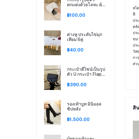
ตกแต่งด้วยโลหะ ผ้าค
สไต
วิลท์ ลวดลาย
สี:
฿100.00
ประ
คล้
ประ
ต่างหู ประดับไข่มุก
ขนา
เทียม 6คู่
ประ
฿40.00
วัสด
การ
ส่ว
กระเป๋าดีไซน์เป็นรูป
ตัว U กระเป๋า Flap
Bag
฿390.00
รองเท้าบูท มินิมอล
สิน
ซิปหลัง
฿1,500.00
บู้ทรองเท้าแตะ