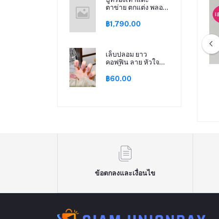
ตาข่าย ตกแต่ง พลอย
เทียม ทรงหัวแหลม
ส้นเข็ม
฿1,790.00
เล็บปลอม ยาว
คอฟฟิน ลาย หัวใจ
24 ชิ้น & เทปกาว 1
่องสำอาง สไตล์มินิมอล
กระเป๋าเครื่องสำอาง ลาย ดอกไม้
แผ่น & ตะไบเล็บ 1
฿60.00
ค-25
ค-27
ชิ้น
฿290.00
฿280.00
ข้อตกลงและเงื่อนไข