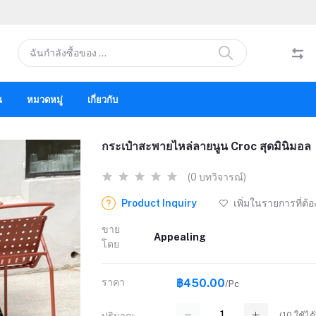
น
หมวดหมู่
เกี่ยวกับ
กระเป๋าสะพายไหล่ลายนูน Croc สุดมินิมอล
(0 บทวิจารณ์)
Product Inquiry
เพิ่มในรายการที่ต้
ขาย
Appealing
โดย
ราคา
฿450.00
/Pc
(
10
ใช้ได้