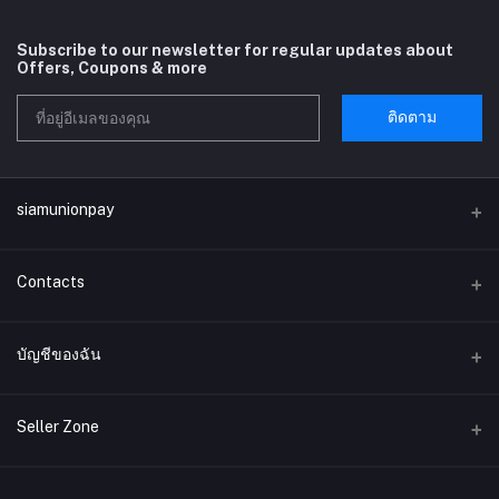
Subscribe to our newsletter for regular updates about
Offers, Coupons & more
ติดตาม
siamunionpay
Contacts
ที่อยู่
บัญชีของฉัน
บริษัท siamunionpay จำกัด
เข้าสู่ระบบ
โทรศัพท์
Seller Zone
ประวัติการสั่งซื้อ
อีเมล์
Become A Seller
สมัครตอนนี้
siamunionpay@gmail.com