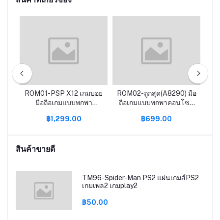
มทา
ROM01-PSP X12 เกมบอย
ROM02-ถูกสุด(A8290) มือ
RO
ําห
มือถือเกมแบบพกพา
ถือเกมแบบพกพาคอนโซล
เ
คอนโซล X6 X7 เกมมือถือ
PSP X7 X12เกมมือถือ
Re
฿1,299.00
฿699.00
คอนโซล64บิต GBA
คอนโซล64บิต GBA
สิก
อาเขต NES คิดถึงย้อนยุค
อาเขต NES คิดถึงย้อนยุค
fcgames MP5มือถือ
fcgames MP5
สินค้าขายดี
TM96-Spider-Man PS2 แผ่นเกมส์PS2
เกมเพล2 เกมplay2
฿50.00