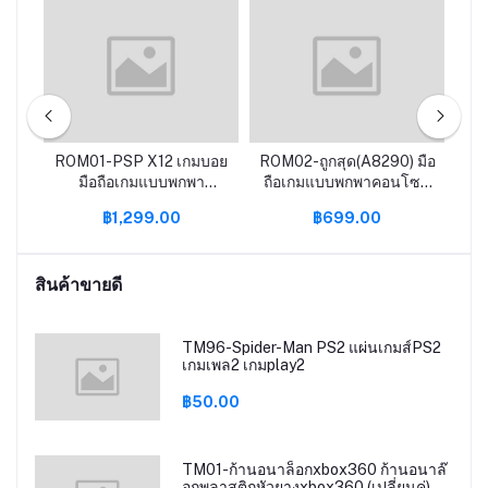
มทา
ROM01-PSP X12 เกมบอย
ROM02-ถูกสุด(A8290) มือ
RO
ําห
มือถือเกมแบบพกพา
ถือเกมแบบพกพาคอนโซล
เ
คอนโซล X6 X7 เกมมือถือ
PSP X7 X12เกมมือถือ
Re
฿1,299.00
฿699.00
คอนโซล64บิต GBA
คอนโซล64บิต GBA
สิก
อาเขต NES คิดถึงย้อนยุค
อาเขต NES คิดถึงย้อนยุค
fcgames MP5มือถือ
fcgames MP5
สินค้าขายดี
TM96-Spider-Man PS2 แผ่นเกมส์PS2
เกมเพล2 เกมplay2
฿50.00
TM01-ก้านอนาล็อกxbox360 ก้านอนาล๊
อกพลาสติกหัวยางxbox360 (เปลี่ยนคู่)