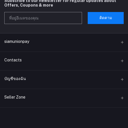
Subscribe to our newsletter for regular updates about
Offers, Coupons & more
ติดตาม
siamunionpay
Contacts
ที่อยู่
บัญชีของฉัน
บริษัท siamunionpay จำกัด
เข้าสู่ระบบ
โทรศัพท์
Seller Zone
ประวัติการสั่งซื้อ
อีเมล์
Become A Seller
สมัครตอนนี้
siamunionpay@gmail.com
สิ่งที่อยากได้ของฉัน
Login to Seller Panel
ติดตามการสั่งซื้อ