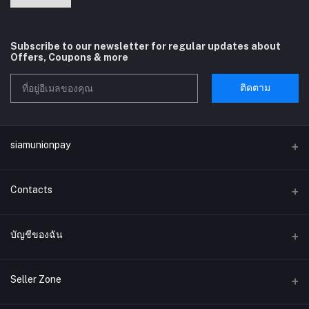
Subscribe to our newsletter for regular updates about
Offers, Coupons & more
ติดตาม
siamunionpay
Contacts
ที่อยู่
บัญชีของฉัน
บริษัท siamunionpay จำกัด
เข้าสู่ระบบ
โทรศัพท์
Seller Zone
ประวัติการสั่งซื้อ
อีเมล์