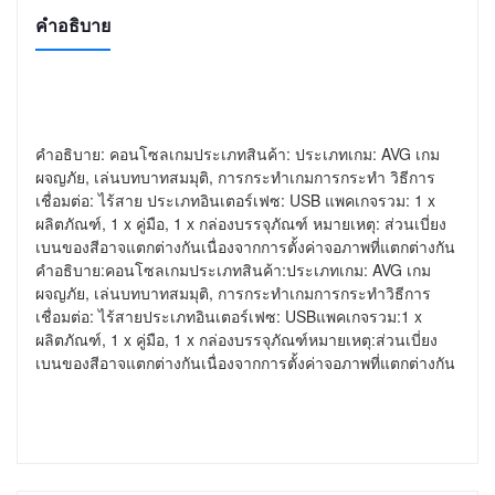
คำอธิบาย
คำอธิบาย: คอนโซลเกมประเภทสินค้า: ประเภทเกม: AVG เกม
ผจญภัย, เล่นบทบาทสมมุติ, การกระทำเกมการกระทำ วิธีการ
เชื่อมต่อ: ไร้สาย ประเภทอินเตอร์เฟซ: USB แพคเกจรวม: 1 x 
ผลิตภัณฑ์, 1 x คู่มือ, 1 x กล่องบรรจุภัณฑ์ หมายเหตุ: ส่วนเบี่ยง
เบนของสีอาจแตกต่างกันเนื่องจากการตั้งค่าจอภาพที่แตกต่างกัน

คำอธิบาย:คอนโซลเกมประเภทสินค้า:ประเภทเกม: AVG เกม
ผจญภัย, เล่นบทบาทสมมุติ, การกระทำเกมการกระทำวิธีการ
เชื่อมต่อ: ไร้สายประเภทอินเตอร์เฟซ: USBแพคเกจรวม:1 x 
ผลิตภัณฑ์, 1 x คู่มือ, 1 x กล่องบรรจุภัณฑ์หมายเหตุ:ส่วนเบี่ยง
เบนของสีอาจแตกต่างกันเนื่องจากการตั้งค่าจอภาพที่แตกต่างกัน