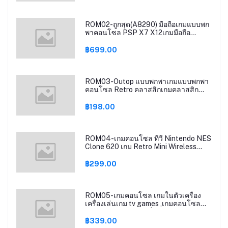
ROM02-ถูกสุด(A8290) มือถือเกมแบบพก
พาคอนโซล PSP X7 X12เกมมือถือ
คอนโซล64บิต GBA อาเขต NES คิดถึง
ย้อนยุค fcgames MP5
฿699.00
ROM03-Outop แบบพกพาเกมแบบพกพา
คอนโซล Retro คลาสสิกเกมคลาสสิก
400 Unduplicated เกม
฿198.00
ROM04-เกมคอนโซล ทีวี Nintendo NES
Clone 620 เกม Retro Mini Wireless
Gamebox ในตัว 620 Classic Games
฿299.00
ROM05-เกมคอนโซล เกมในตัวเครื่อง
เครื่องเล่นเกม tv games ,เกมคอนโซล
ps,รวมเกมย้อนยุค เครื่องเกมส์ เกมส์ใน
ตัว2000เกมส์
฿339.00