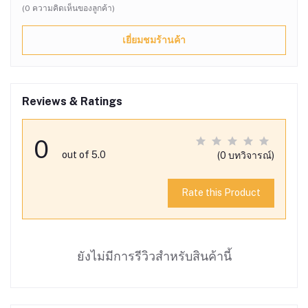
(0 ความคิดเห็นของลูกค้า)
เยี่ยมชมร้านค้า
Reviews & Ratings
0
out of 5.0
(0 บทวิจารณ์)
Rate this Product
ยังไม่มีการรีวิวสำหรับสินค้านี้