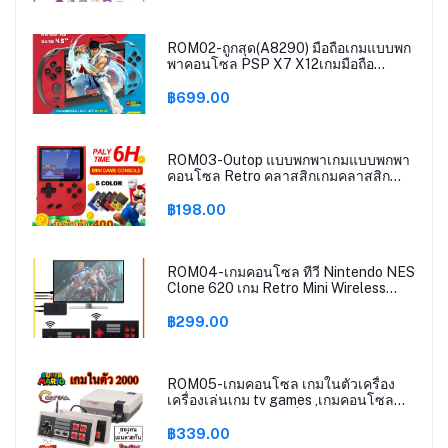
ROM02-ถูกสุด(A8290) มือถือเกมแบบพก
พาคอนโซล PSP X7 X12เกมมือถือ
คอนโซล64บิต GBA อาเขต NES คิดถึง
ย้อนยุค fcgames MP5
฿699.00
ROM03-Outop แบบพกพาเกมแบบพกพา
คอนโซล Retro คลาสสิกเกมคลาสสิก
400 Unduplicated เกม
฿198.00
ROM04-เกมคอนโซล ทีวี Nintendo NES
Clone 620 เกม Retro Mini Wireless
Gamebox ในตัว 620 Classic Games
฿299.00
ROM05-เกมคอนโซล เกมในตัวเครื่อง
เครื่องเล่นเกม tv games ,เกมคอนโซล
ps,รวมเกมย้อนยุค เครื่องเกมส์ เกมส์ใน
ตัว2000เกมส์
฿339.00