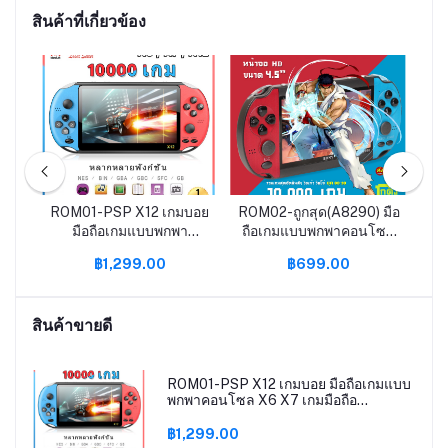
สินค้าที่เกี่ยวข้อง
์ ?
ROM01-PSP X12 เกมบอย
ROM02-ถูกสุด(A8290) มือ
RO
e +
มือถือเกมแบบพกพา
ถือเกมแบบพกพาคอนโซล
เ
ัด
คอนโซล X6 X7 เกมมือถือ
PSP X7 X12เกมมือถือ
Re
฿1,299.00
฿699.00
าา?
คอนโซล64บิต GBA
คอนโซล64บิต GBA
สิก
่ง
อาเขต NES คิดถึงย้อนยุค
อาเขต NES คิดถึงย้อนยุค
fcgames MP5มือถือ
fcgames MP5
สินค้าขายดี
ROM01-PSP X12 เกมบอย มือถือเกมแบบ
พกพาคอนโซล X6 X7 เกมมือถือ
คอนโซล64บิต GBA อาเขต NES คิดถึง
ย้อนยุค fcgames MP5มือถือ
฿1,299.00