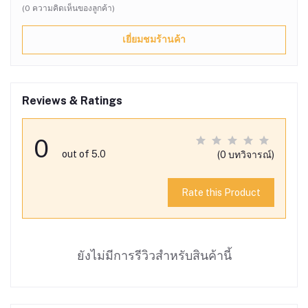
(0 ความคิดเห็นของลูกค้า)
เยี่ยมชมร้านค้า
Reviews & Ratings
0
out of 5.0
(0 บทวิจารณ์)
Rate this Product
ยังไม่มีการรีวิวสำหรับสินค้านี้