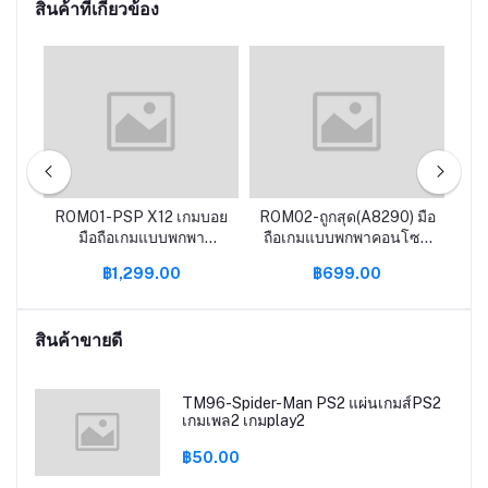
สินค้าที่เกี่ยวข้อง
มทา
ROM01-PSP X12 เกมบอย
ROM02-ถูกสุด(A8290) มือ
RO
ําห
มือถือเกมแบบพกพา
ถือเกมแบบพกพาคอนโซล
เ
คอนโซล X6 X7 เกมมือถือ
PSP X7 X12เกมมือถือ
Re
฿1,299.00
฿699.00
คอนโซล64บิต GBA
คอนโซล64บิต GBA
สิก
อาเขต NES คิดถึงย้อนยุค
อาเขต NES คิดถึงย้อนยุค
fcgames MP5มือถือ
fcgames MP5
สินค้าขายดี
TM96-Spider-Man PS2 แผ่นเกมส์PS2
เกมเพล2 เกมplay2
฿50.00