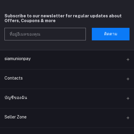
Subscribe to our newsletter for regular updates about
Offers, Coupons & more
ติดตาม
siamunionpay
Contacts
ที่อยู่
บัญชีของฉัน
บริษัท siamunionpay จำกัด
เข้าสู่ระบบ
โทรศัพท์
Seller Zone
ประวัติการสั่งซื้อ
อีเมล์