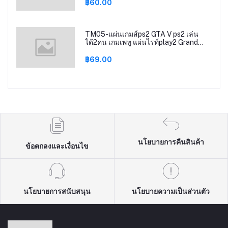
฿60.00
TM05-แผ่นเกมส์ps2 GTA V ps2 เล่น
ได้2คน เกมเพทู แผ่นไรท์play2 Grand
Theft AutoV gta5 gtav ps2
฿69.00
นโยบายการคืนสินค้า
ข้อตกลงและเงื่อนไข
นโยบายการสนับสนุน
นโยบายความเป็นส่วนตัว