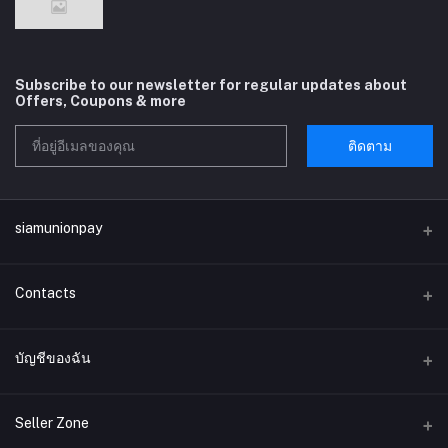
Subscribe to our newsletter for regular updates about
Offers, Coupons & more
ติดตาม
siamunionpay
Contacts
ที่อยู่
บัญชีของฉัน
บริษัท siamunionpay จำกัด
เข้าสู่ระบบ
โทรศัพท์
Seller Zone