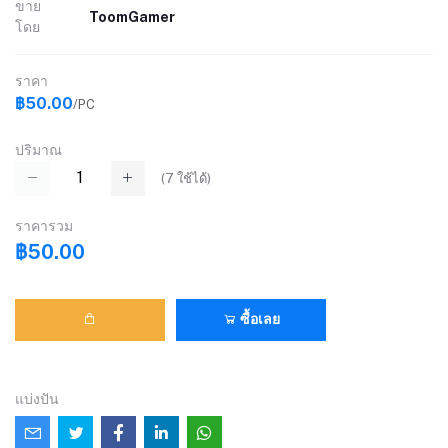
ขาย
ToomGamer
โดย
ราคา
฿50.00
/PC
ปริมาณ
(
7
ใช้ได้)
ราคารวม
฿50.00
ซื้อเลย
แบ่งปัน