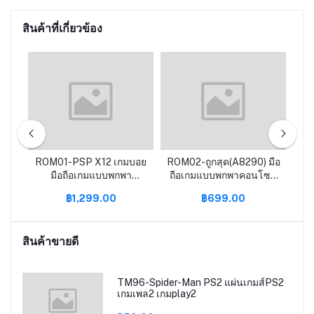
สินค้าที่เกี่ยวข้อง
มทา
ROM01-PSP X12 เกมบอย
ROM02-ถูกสุด(A8290) มือ
RO
ําห
มือถือเกมแบบพกพา
ถือเกมแบบพกพาคอนโซล
เ
คอนโซล X6 X7 เกมมือถือ
PSP X7 X12เกมมือถือ
Re
฿1,299.00
฿699.00
คอนโซล64บิต GBA
คอนโซล64บิต GBA
สิก
อาเขต NES คิดถึงย้อนยุค
อาเขต NES คิดถึงย้อนยุค
fcgames MP5มือถือ
fcgames MP5
สินค้าขายดี
TM96-Spider-Man PS2 แผ่นเกมส์PS2
เกมเพล2 เกมplay2