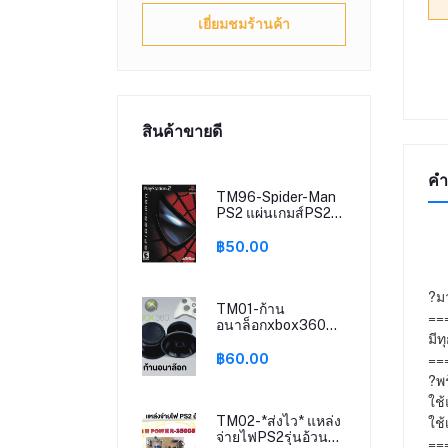
เยี่ยมชมร้านค้า
สินค้าขายดี
คำ
TM96-Spider-Man
PS2 แผ่นเกมส์PS2
เกมเพล2 เกมplay2
฿50.00
?มา
TM01-ก้าน
==
อนาล็อกxbox360
มีท
ก้านอนาล๊อกพลาสติก
หัวยางxbox360
==
฿60.00
(เปลี่ยนคู่) Anglog
?พร
Stick Replacement
ใช้
Cap Xbox360
ใช้
TM02-*ส่งไว* แหล่ง
จ่ายไฟPS2รุ่นอ้วน
==