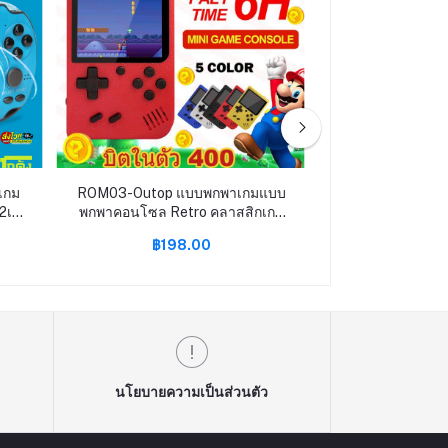
เกม
ROM03-Outop แบบพกพาเกมแบบ
ROM04-เกมคอนโซล
2เกม
พกพาคอนโซล Retro คลาสสิกเกม
NES Clone 620 
เขต
คลาสสิก 400 Unduplicated เกม
Wireless Game
฿198.00
฿299
MP5
Classic
นโยบายความเป็นส่วนตัว