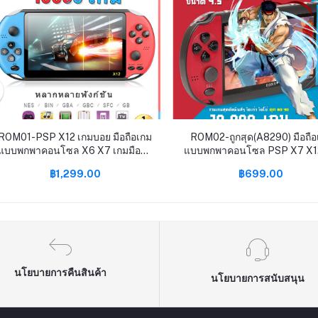
ROM01-PSP X12 เกมบอย มือถือเกม
ROM02-ถูกสุด(A8290) มือถือ
แบบพกพาคอนโซล X6 X7 เกมมือถือ
แบบพกพาคอนโซล PSP X7 X1
คอนโซล64บิต GBA อาเขต NES
มือถือคอนโซล64บิต GBA อา
฿1,299.00
฿699.00
คิดถึงย้อนยุค fcgames MP5มือถือ
NES คิดถึงย้อนยุค fcgames 
นโยบายการคืนสินค้า
นโยบายการสนับสนุน