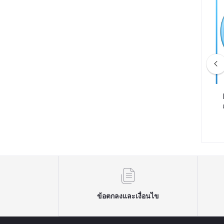
มกด เกมบอย มินิเกม
ROM10-<Dream> เกมทามาก็อตจิ
า 400 เกม in 1 ชิ้น
168 รูปสัตว์ สําหรับเด็ก 2016
จอสี ขนาด 3 นิ้ว
฿229.00
฿59.00
ข้อตกลงและเงื่อนไข