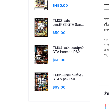
Power Supply PS2
+++
รุ่น35000 /
฿490.00
==
รุ่น50000 สินค้าใหม่
มือ1 ไฟ110V-220V
??*
TM03-แผ่น
เงื
เกมส์PS2 GTA San
Andreas Ps2 เกม
การ
เพล2 Grand Theft
฿50.00
Auto SAN ps2 GTA
ปล.
SAN ps2
***
TM04-แผ่นเกมส์ps2
สาเ
GTA ironman PS2
?ขอ
Mod SAN เกมเพล2
แผ่นplay2 Grand
฿60.00
Theft Auto San
Andreas ps2
TM05-แผ่นเกมส์ps2
GTA V ps2 เล่น
ได้2คน เกมเพทู แผ่น
ไรท์play2 Grand
฿69.00
Theft AutoV gta5
สิน
gtav ps2