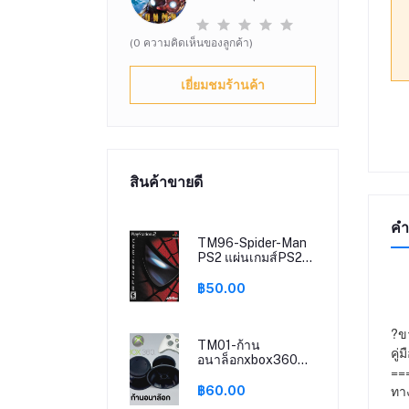
(0 ความคิดเห็นของลูกค้า)
เยี่ยมชมร้านค้า
สินค้าขายดี
คำ
TM96-Spider-Man
PS2 แผ่นเกมส์PS2
เกมเพล2 เกมplay2
฿50.00
?ข
TM01-ก้าน
คู่
อนาล็อกxbox360
==
ก้านอนาล๊อกพลาสติก
หัวยางxbox360
ทาง
฿60.00
(เปลี่ยนคู่) Anglog