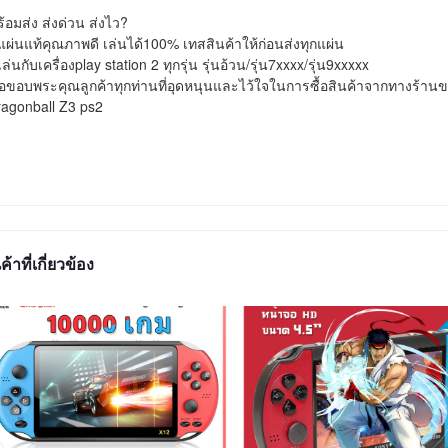
้อมส่ง ส่งด่วน ส่งไว?

แผ่นแท้คุณภาพดี เล่นได้100% เทสสินค้าให้ก่อนส่งทุกแผ่น

เล่นกับเครื่องplay station 2 ทุกรุ่น รุ่นอ้วน/รุ่น7xxxx/รุ่น9xxxxx

ขอบพระคุณลูกค้าทุกท่านที่อุดหนุนและไว้ใจในการซื้อสินค้าจากทางร้านข
agonball Z3 ps2
ค้าที่เกี่ยวข้อง