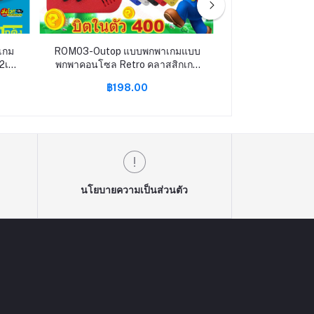
เกม
ROM03-Outop แบบพกพาเกมแบบ
ROM04-เกมคอนโซล
2เกม
พกพาคอนโซล Retro คลาสสิกเกม
NES Clone 620 
เขต
คลาสสิก 400 Unduplicated เกม
Wireless Game
฿198.00
฿299
MP5
Classic
นโยบายความเป็นส่วนตัว