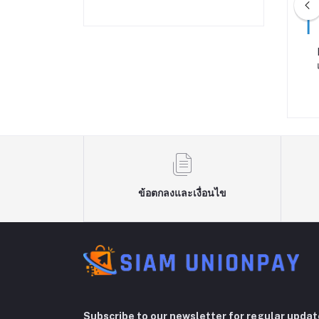
gtav ps2
มกด เกมบอย มินิเกม
ROM10-<Dream> เกมทามาก็อตจิ
า 400 เกม in 1 ชิ้น
168 รูปสัตว์ สําหรับเด็ก 2016
จอสี ขนาด 3 นิ้ว
฿229.00
฿59.00
ข้อตกลงและเงื่อนไข
Subscribe to our newsletter for regular upda