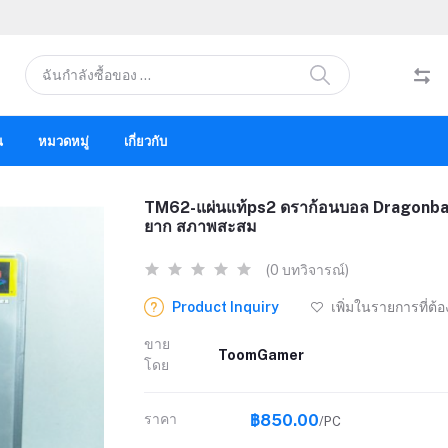
น
หมวดหมู่
เกี่ยวกับ
TM62-แผ่นแท้ps2 ดราก้อนบอล Dragonball
ยาก สภาพสะสม
(0 บทวิจารณ์)
Product Inquiry
เพิ่มในรายการที่ต้
ขาย
ToomGamer
โดย
ราคา
฿850.00
/PC