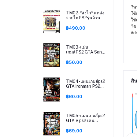
Stick Replacement
?พร
Cap Xbox360
ใช้
TM02-*ส่งไว* แหล่ง
จ่ายไฟPS2รุ่นอ้วน
ใช้
Power Supply PS2
?ขอ
รุ่น35000 /
฿490.00
#dr
รุ่น50000 สินค้าใหม่
มือ1 ไฟ110V-220V
TM03-แผ่น
เกมส์PS2 GTA San
Andreas Ps2 เกม
เพล2 Grand Theft
฿50.00
Auto SAN ps2 GTA
SAN ps2
สิน
TM04-แผ่นเกมส์ps2
GTA ironman PS2
Mod SAN เกมเพล2
แผ่นplay2 Grand
฿60.00
Theft Auto San
Andreas ps2
TM05-แผ่นเกมส์ps2
GTA V ps2 เล่น
ได้2คน เกมเพทู แผ่น
ไรท์play2 Grand
฿69.00
Theft AutoV gta5