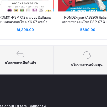
ROM01-PSP X12 เกมบอย มือถือเกม
ROM02-ถูกสุด(A8290) มือถือ
แบบพกพาคอนโซล X6 X7 เกมมือถือ
แบบพกพาคอนโซล PSP X7 X1
คอนโซล64บิต GBA อาเขต NES
มือถือคอนโซล64บิต GBA อา
฿1,299.00
฿699.00
คิดถึงย้อนยุค fcgames MP5มือถือ
NES คิดถึงย้อนยุค fcgames 
นโยบายการคืนสินค้า
นโยบายการสนับสนุน
tes about Offers, Coupons &