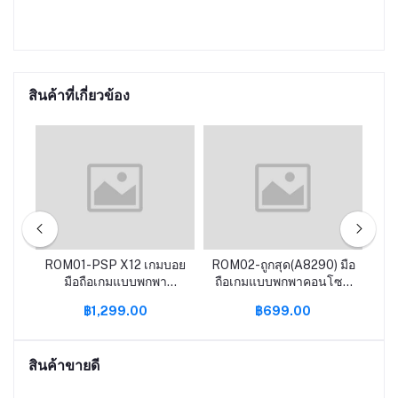
สินค้าที่เกี่ยวข้อง
มทา
ROM01-PSP X12 เกมบอย
ROM02-ถูกสุด(A8290) มือ
RO
ําห
มือถือเกมแบบพกพา
ถือเกมแบบพกพาคอนโซล
เ
คอนโซล X6 X7 เกมมือถือ
PSP X7 X12เกมมือถือ
Re
฿1,299.00
฿699.00
คอนโซล64บิต GBA
คอนโซล64บิต GBA
สิก
อาเขต NES คิดถึงย้อนยุค
อาเขต NES คิดถึงย้อนยุค
fcgames MP5มือถือ
fcgames MP5
สินค้าขายดี