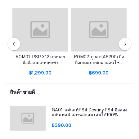
มทา
ROM01-PSP X12 เกมบอย
ROM02-ถูกสุด(A8290) มือ
RO
ําห
มือถือเกมแบบพกพา
ถือเกมแบบพกพาคอนโซล
เ
คอนโซล X6 X7 เกมมือถือ
PSP X7 X12เกมมือถือ
Re
฿1,299.00
฿699.00
คอนโซล64บิต GBA
คอนโซล64บิต GBA
สิก
อาเขต NES คิดถึงย้อนยุค
อาเขต NES คิดถึงย้อนยุค
fcgames MP5มือถือ
fcgames MP5
สินค้าขายดี
GA01-แผ่นแท้PS4 Destiny PS4 มือสอง
แผ่นเพล4 สภาพสะสม เล่นได้100%
destiny ps4
฿390.00