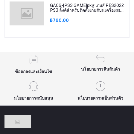
GA06-[PS3 GAME]pkg เกมส์ PES2022
PS3 ลิ้งค์สำหรับติดตั้งเกมส์บนเครื่องps3
ที่แปลงระบบแล้ว Cfw Ofw Multiman
Hen
฿790.00
นโยบายการคืนสินค้า
ข้อตกลงและเงื่อนไข
นโยบายการสนับสนุน
นโยบายความเป็นส่วนตัว