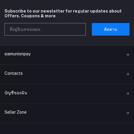
Subscribe to our newsletter for regular updates about
Offers, Coupons & more
ติดตาม
siamunionpay
Contacts
ที่อยู่
บัญชีของฉัน
บริษัท siamunionpay จำกัด
เข้าสู่ระบบ
โทรศัพท์
Seller Zone
ประวัติการสั่งซื้อ
อีเมล์
Become A Seller
สมัครตอนนี้
siamunionpay@gmail.com
สิ่งที่อยากได้ของฉัน