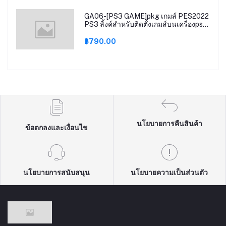
GA06-[PS3 GAME]pkg เกมส์ PES2022
PS3 ลิ้งค์สำหรับติดตั้งเกมส์บนเครื่องps3
ที่แปลงระบบแล้ว Cfw Ofw Multiman
Hen
฿790.00
นโยบายการคืนสินค้า
ข้อตกลงและเงื่อนไข
นโยบายการสนับสนุน
นโยบายความเป็นส่วนตัว