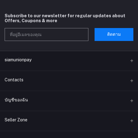
Subscribe to our newsletter for regular updates about
Offers, Coupons & more
ติดตาม
siamunionpay
Contacts
ที่อยู่
บัญชีของฉัน
บริษัท siamunionpay จำกัด
เข้าสู่ระบบ
โทรศัพท์
Seller Zone
ประวัติการสั่งซื้อ
อีเมล์