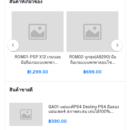
สินค้าที่เกี่ยวข้อง
มทา
ROM01-PSP X12 เกมบอย
ROM02-ถูกสุด(A8290) มือ
RO
ําห
มือถือเกมแบบพกพา
ถือเกมแบบพกพาคอนโซล
เ
คอนโซล X6 X7 เกมมือถือ
PSP X7 X12เกมมือถือ
Re
฿1,299.00
฿699.00
คอนโซล64บิต GBA
คอนโซล64บิต GBA
สิก
อาเขต NES คิดถึงย้อนยุค
อาเขต NES คิดถึงย้อนยุค
fcgames MP5มือถือ
fcgames MP5
สินค้าขายดี
GA01-แผ่นแท้PS4 Destiny PS4 มือสอง
แผ่นเพล4 สภาพสะสม เล่นได้100%
destiny ps4
฿390.00