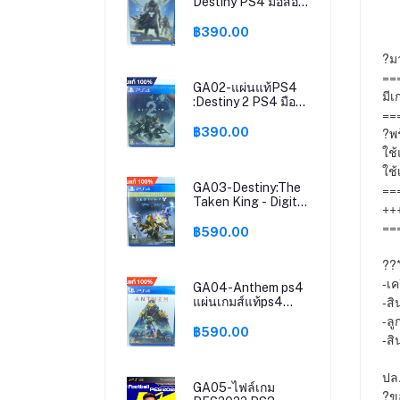
Destiny PS4 มือสอง
แผ่นเพล4 สภาพ
สะสม เล่นได้100%
฿390.00
destiny ps4
?มา
==
GA02-แผ่นแท้PS4
มีเ
:Destiny 2 PS4 มือ
==
สอง แผ่นเพล4 สภาพ
สะสม เล่นได้100%
?พร
฿390.00
ใช้
ใช้
==
GA03-Destiny:The
Taken King - Digital
+++
Legendary Edition
==
ps4 (มือสอง) แผ่น
฿590.00
เกมส์แท้ps4 แผ่นแท้
เพล4 แผ่นps4
??*
-เค
GA04-Anthem ps4
-สิ
แผ่นเกมส์แท้ps4
แผ่นแท้เพล4
-ลู
แผ่นps4
฿590.00
-สิ
ปล.
GA05-ไฟล์เกม
?ข