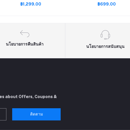
฿1,299.00
฿699.00
คิดถึงย้อนยุค fcgames MP5มือถือ
NES คิดถึงย้อนยุค fcgames 
นโยบายการคืนสินค้า
นโยบายการสนับสนุน
tes about Offers, Coupons &
ติดตาม