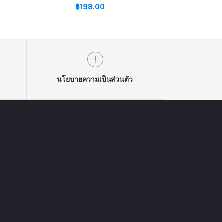
฿198.00
฿299
MP5
Classic
นโยบายความเป็นส่วนตัว