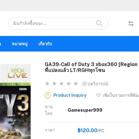
น
หมวดหมู่
เกี่ยวกับ
GA39-Call of Duty 3 xbox360 [Region F
ที่แปลงแล้ว LT/RGHทุกโซน
(0 บทวิจารณ์)
Product Inquiry
เพิ่มในรายการที่ต้
ขาย
Gamesuper999
โดย
ราคา
฿120.00
/PC