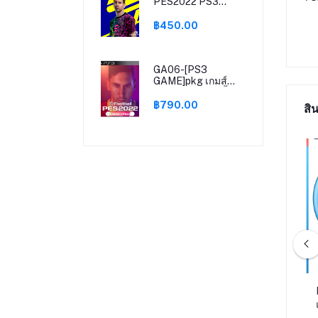
PES2022 PS3
อัพเดทใหม่ efootball
PES2022 ps3
฿450.00
สำหรับเครื่องps3 ที่
แปลง
ระบบCFW/HFW
Hen PS3 GAME
GA06-[PS3
GAME]pkg เกมส์
PES2022 PS3 ลิ้งค์
สำหรับติดตั้งเกมส์บน
฿790.00
สิน
เครื่องps3 ที่แปลง
ระบบแล้ว Cfw Ofw
Multiman Hen
มกด เกมบอย มินิเกม
ROM10-<Dream> เกมทามาก็อตจิ
า 400 เกม in 1 ชิ้น
168 รูปสัตว์ สําหรับเด็ก 2016
จอสี ขนาด 3 นิ้ว