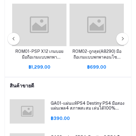
มทา
ROM01-PSP X12 เกมบอย
ROM02-ถูกสุด(A8290) มือ
RO
ําห
มือถือเกมแบบพกพา
ถือเกมแบบพกพาคอนโซล
เ
คอนโซล X6 X7 เกมมือถือ
PSP X7 X12เกมมือถือ
Re
฿1,299.00
฿699.00
คอนโซล64บิต GBA
คอนโซล64บิต GBA
สิก
อาเขต NES คิดถึงย้อนยุค
อาเขต NES คิดถึงย้อนยุค
fcgames MP5มือถือ
fcgames MP5
สินค้าขายดี
GA01-แผ่นแท้PS4 Destiny PS4 มือสอง
แผ่นเพล4 สภาพสะสม เล่นได้100%
destiny ps4
฿390.00