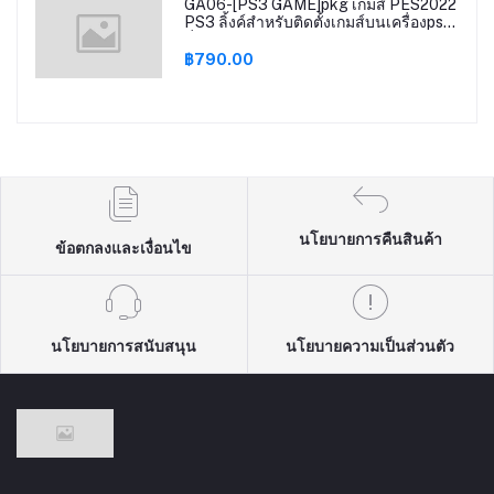
GA06-[PS3 GAME]pkg เกมส์ PES2022
PS3 ลิ้งค์สำหรับติดตั้งเกมส์บนเครื่องps3
ที่แปลงระบบแล้ว Cfw Ofw Multiman
Hen
฿790.00
นโยบายการคืนสินค้า
ข้อตกลงและเงื่อนไข
นโยบายการสนับสนุน
นโยบายความเป็นส่วนตัว