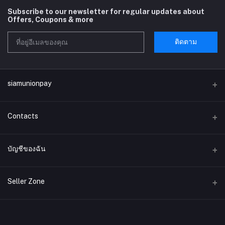
Subscribe to our newsletter for regular updates about
Offers, Coupons & more
ติดตาม
siamunionpay
Contacts
ที่อยู่
บัญชีของฉัน
บริษัท siamunionpay จำกัด
เข้าสู่ระบบ
โทรศัพท์
Seller Zone
ประวัติการสั่งซื้อ
อีเมล์
Become A Seller
สมัครตอนนี้
siamunionpay@gmail.com
สิ่งที่อยากได้ของฉัน